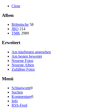
Close
Alben
Böhmische
58
JBO
214
TMK
2989
Erweitert
Am häufigsten angesehen
Am besten bewertet
Neueste Fotos
Neueste Alben
Zufällige Fotos
Menü
Schlagworte
0
Suchen
Kommentare
0
Info
RSS-Feed