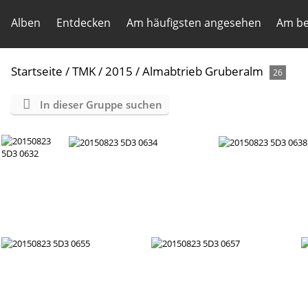
Alben
Entdecken
Am häufigsten angesehen
Am be
Startseite
/
TMK
/
2015
/
Almabtrieb Gruberalm
26
In dieser Gruppe suchen
20150823 5D3 0632
20150823 5D3 0634
20150823 5