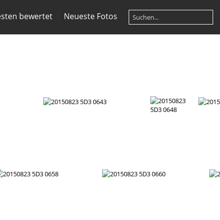
sten bewertet
Neueste Fotos
D3 0638
20150823 5D3 0643
20150823 5D3 0648