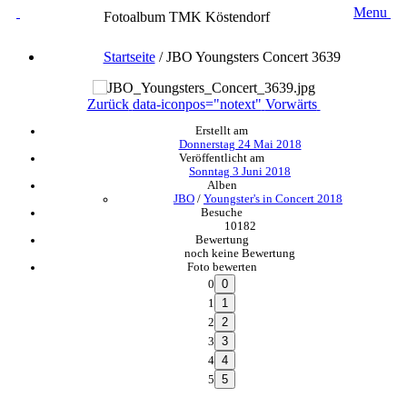
Menu
Fotoalbum TMK Köstendorf
Startseite
/
JBO Youngsters Concert 3639
Zurück
data-iconpos="notext"
Vorwärts
Erstellt am
Donnerstag 24 Mai 2018
Veröffentlicht am
Sonntag 3 Juni 2018
Alben
JBO
/
Youngster's in Concert 2018
Besuche
10182
Bewertung
noch keine Bewertung
Foto bewerten
0
1
2
3
4
5