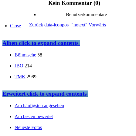
Kein Kommentar (0)
Benutzerkommentare
Zurück
data-iconpos="notext"
Vorwärts
Close
Alben
click to expand contents
Böhmische
58
JBO
214
TMK
2989
Erweitert
click to expand contents
Am häufigsten angesehen
Am besten bewertet
Neueste Fotos