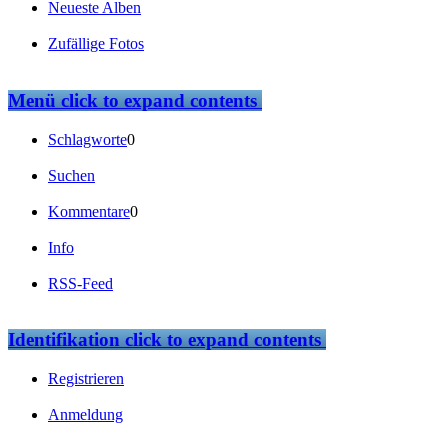
Neueste Alben
Zufällige Fotos
Menü
click to expand contents
Schlagworte
0
Suchen
Kommentare
0
Info
RSS-Feed
Identifikation
click to expand contents
Registrieren
Anmeldung