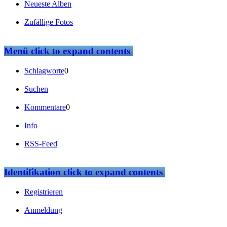
Neueste Alben
Zufällige Fotos
Menü
click to expand contents
Schlagworte
0
Suchen
Kommentare
0
Info
RSS-Feed
Identifikation
click to expand contents
Registrieren
Anmeldung