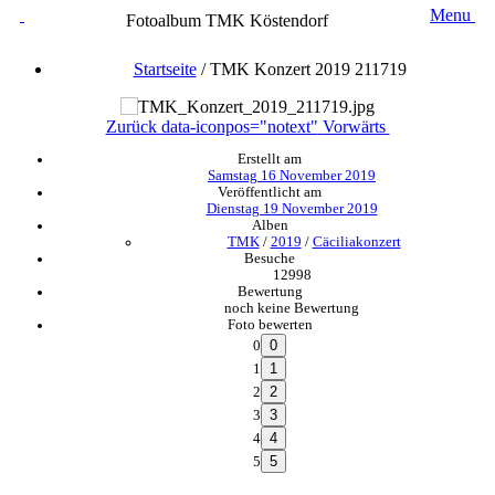
Menu
Fotoalbum TMK Köstendorf
Startseite
/
TMK Konzert 2019 211719
Zurück
data-iconpos="notext"
Vorwärts
Erstellt am
Samstag 16 November 2019
Veröffentlicht am
Dienstag 19 November 2019
Alben
TMK
/
2019
/
Cäciliakonzert
Besuche
12998
Bewertung
noch keine Bewertung
Foto bewerten
0
1
2
3
4
5