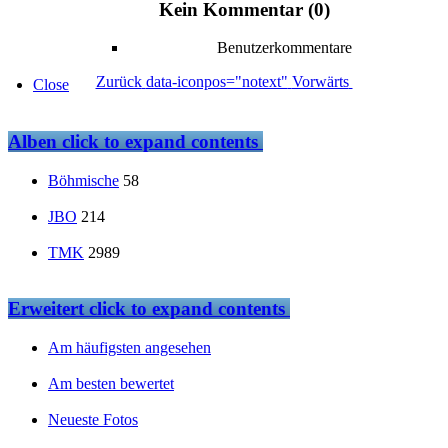
Kein Kommentar (0)
Benutzerkommentare
Zurück
data-iconpos="notext"
Vorwärts
Close
Alben
click to expand contents
Böhmische
58
JBO
214
TMK
2989
Erweitert
click to expand contents
Am häufigsten angesehen
Am besten bewertet
Neueste Fotos