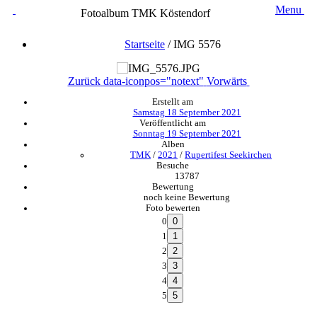
Menu
Fotoalbum TMK Köstendorf
Startseite
/
IMG 5576
Zurück
data-iconpos="notext"
Vorwärts
Erstellt am
Samstag 18 September 2021
Veröffentlicht am
Sonntag 19 September 2021
Alben
TMK
/
2021
/
Rupertifest Seekirchen
Besuche
13787
Bewertung
noch keine Bewertung
Foto bewerten
0
1
2
3
4
5