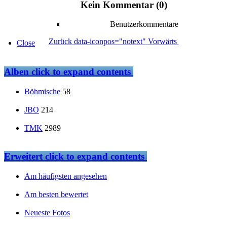
Kein Kommentar (0)
Benutzerkommentare
Zurück
data-iconpos="notext"
Vorwärts
Close
Alben
click to expand contents
Böhmische
58
JBO
214
TMK
2989
Erweitert
click to expand contents
Am häufigsten angesehen
Am besten bewertet
Neueste Fotos