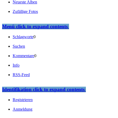
Neueste Alben
Zufällige Fotos
Menü
click to expand contents
Schlagworte
0
Suchen
Kommentare
0
Info
RSS-Feed
Identifikation
click to expand contents
Registrieren
Anmeldung