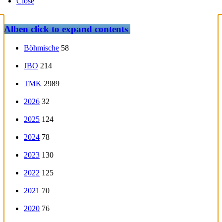
Close
Alben
click to expand contents
Böhmische
58
JBO
214
TMK
2989
2026
32
2025
124
2024
78
2023
130
2022
125
2021
70
2020
76