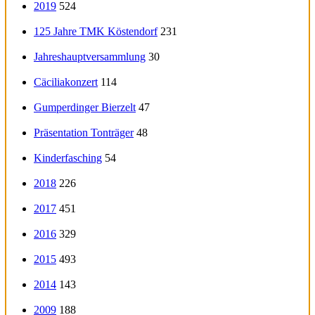
2019
524
125 Jahre TMK Köstendorf
231
Jahreshauptversammlung
30
Cäciliakonzert
114
Gumperdinger Bierzelt
47
Präsentation Tonträger
48
Kinderfasching
54
2018
226
2017
451
2016
329
2015
493
2014
143
2009
188